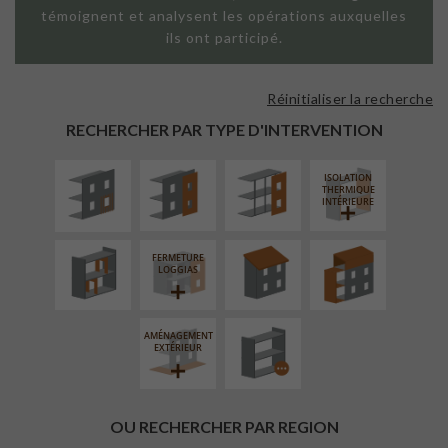
témoignent et analysent les opérations auxquelles
ils ont participé.
Réinitialiser la recherche
ISOLATION
FAÇADE SUR
FAÇADE SUR
THERMIQUE
PAROI PLEINE
SUPPORT
RECHERCHER PAR TYPE D'INTERVENTION
EXTÉRIEURE
LINÉAIRE
ISOLATION
RÉAMÉNAGEMENT
RÉFECTION DES
SURÉLÉVATION
THERMIQUE
INTÉRIEUR
TOITURES
EXTENSION
INTÉRIEURE
FERMETURE
PROCÉDÉ
LOGGIAS
PARTICULIER
AMÉNAGEMENT
EXTÉRIEUR
OU RECHERCHER PAR REGION