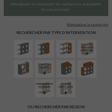
témoignent et analysent les opérations auxquelles
ils ont participé.
Réinitialiser la recherche
ISOLATION
FAÇADE SUR
FAÇADE SUR
THERMIQUE
PAROI PLEINE
SUPPORT
RECHERCHER PAR TYPE D'INTERVENTION
EXTÉRIEURE
LINÉAIRE
ISOLATION
RÉAMÉNAGEMENT
RÉFECTION DES
SURÉLÉVATION
THERMIQUE
INTÉRIEUR
TOITURES
EXTENSION
INTÉRIEURE
FERMETURE
LOGGIAS
AMÉNAGEMENT
PROCÉDÉ
EXTÉRIEUR
PARTICULIER
OU RECHERCHER PAR REGION