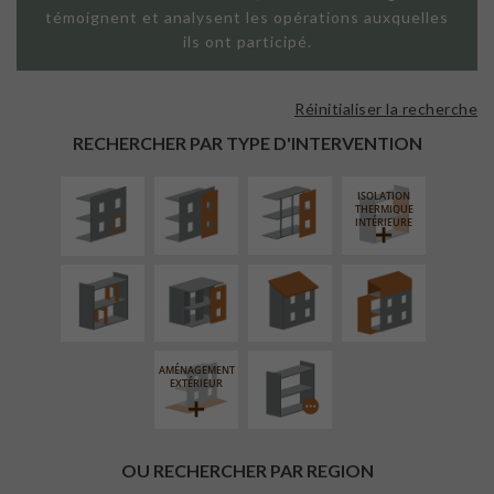
témoignent et analysent les opérations auxquelles
ils ont participé.
Réinitialiser la recherche
ISOLATION
FAÇADE SUR
FAÇADE SUR
THERMIQUE
PAROI PLEINE
SUPPORT
RECHERCHER PAR TYPE D'INTERVENTION
EXTÉRIEURE
LINÉAIRE
ISOLATION
RÉAMÉNAGEMENT
FERMETURE
RÉFECTION DES
SURÉLÉVATION
THERMIQUE
INTÉRIEUR
LOGGIAS
TOITURES
EXTENSION
INTÉRIEURE
PROCÉDÉ
PARTICULIER
AMÉNAGEMENT
EXTÉRIEUR
OU RECHERCHER PAR REGION