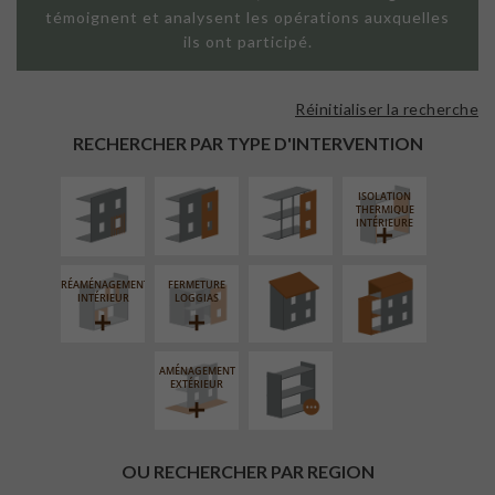
témoignent et analysent les opérations auxquelles
ils ont participé.
Réinitialiser la recherche
ISOLATION
FAÇADE SUR
FAÇADE SUR
THERMIQUE
PAROI PLEINE
SUPPORT
RECHERCHER PAR TYPE D'INTERVENTION
EXTÉRIEURE
LINÉAIRE
ISOLATION
RÉFECTION DES
SURÉLÉVATION
THERMIQUE
TOITURES
EXTENSION
INTÉRIEURE
RÉAMÉNAGEMENT
FERMETURE
PROCÉDÉ
INTÉRIEUR
LOGGIAS
PARTICULIER
AMÉNAGEMENT
EXTÉRIEUR
OU RECHERCHER PAR REGION