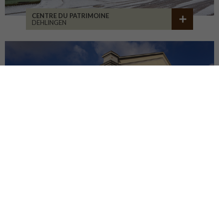
CENTRE DU PATRIMOINE
DEHLINGEN
RÉHABILITATION BÂT. 1900
SAINT-ETIENNE