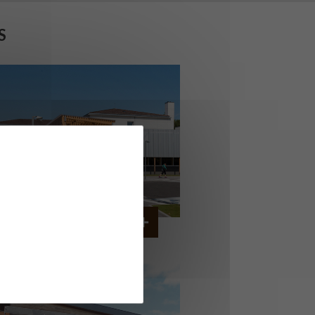
S
COLLÈGE MONTMORENCY
OURBONNE-LES-BAINS