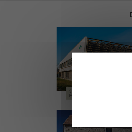
SIÈGE DE L’ONF
METZ