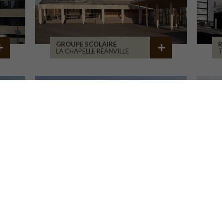
GROUPE SCOLAIRE
R
LA CHAPELLE RÉANVILLE
CROUS
L
NANCY