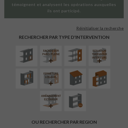
témoignent et analysent les opérations auxquelles
ils ont participé.
Réinitialiser la recherche
ISOLATION
FAÇADE SUR
THERMIQUE
SUPPORT
RECHERCHER PAR TYPE D'INTERVENTION
EXTÉRIEURE
LINÉAIRE
FAÇADE SUR
ISOLATION
RÉAMÉNAGEMENT
RÉFECTION DES
SURÉLÉVATION
PAROI PLEINE
THERMIQUE
INTÉRIEUR
TOITURES
EXTENSION
INTÉRIEURE
FERMETURE
PROCÉDÉ
LOGGIAS
PARTICULIER
AMÉNAGEMENT
EXTÉRIEUR
OU RECHERCHER PAR REGION