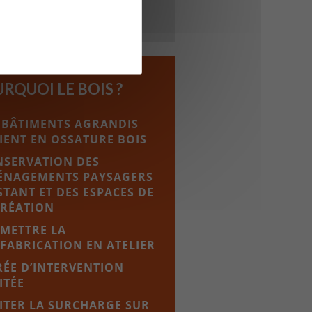
RQUOI LE BOIS ?
 BÂTIMENTS AGRANDIS
IENT EN OSSATURE BOIS
NSERVATION DES
ÉNAGEMENTS PAYSAGERS
STANT ET DES ESPACES DE
CRÉATION
METTRE LA
FABRICATION EN ATELIER
ÉE D’INTERVENTION
ITÉE
ITER LA SURCHARGE SUR