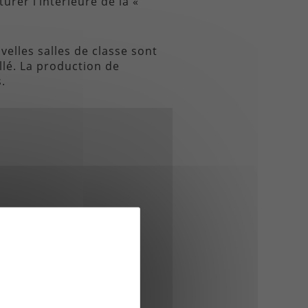
urer l’intérieure de la «
elles salles de classe sont
llé. La production de
.
ENS DE HONFLEUR