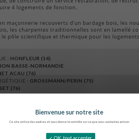
que, de construire un service restauration, de restruct
uire 4 logements de fonction.
n maçonnerie recouverts d’un bardage bois, les nouv
s, les charpentes traditionnelles sont en lamellé co
 le pôle scientifique et thermique pour les logements
E :
HONFLEUR (14)
ION BASSE-NORMANDIE
ET ACAU (76)
GÉTIQUE :
GROSSMANN/PERIN (75)
ET (76)
(76)
THIS
ENT SUR UN MÊME SITE DE L’ENSEMBLE DES LYCÉ
Ce site utilise des cookies et vous donne le contrôle sur ce que vous souhaitez activer.
:
1985 À 2006
MOIS
OK, tout accepter