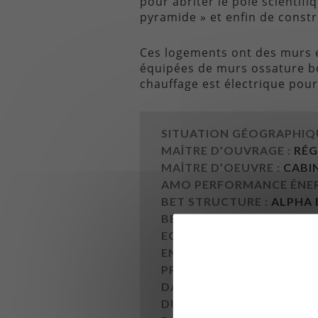
pour abriter le pôle scientifi
pyramide » et enfin de constr
Ces logements ont des murs e
équipées de murs ossature boi
chauffage est électrique pour
SITUATION GÉOGRAPHIQU
MAÎTRE D’OUVRAGE :
RÉG
MAÎTRE D’OEUVRE :
CABIN
AMO PERFORMANCE ÉNER
BET STRUCTURE :
ALPHA B
BET THERMIQUE :
CED’EX 
ECONOMISTE :
ETIC (76)
ENTREPRISE LOT BOIS :
MA
PROGRAMME :
REGROUPEM
DATE DE CONSTRUCTION 
DURÉE DES TRAVAUX :
36 