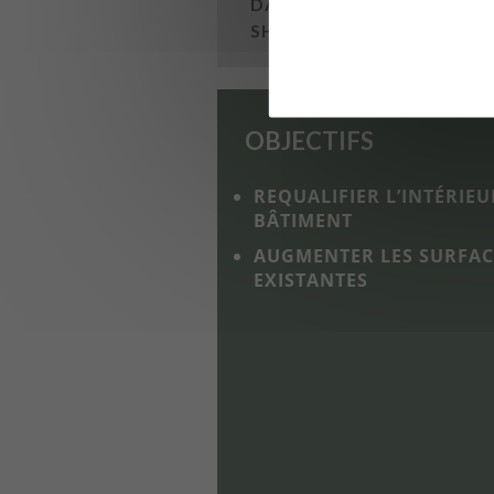
DATE DE LIVRAISON :
201
SHON :
AVANT 9 437 M² ; 
OBJECTIFS
REQUALIFIER L’INTÉRIE
BÂTIMENT
AUGMENTER LES SURFAC
EXISTANTES