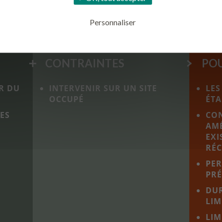
3
APRÈS TRAVAUX 12 187 M²
Personnaliser
CONTRAINTES
POU
UR DU
INTERVENIR SUR UN SITE
LES
OCCUPÉ
ÉTA
ES
CO
AM
EXI
RÉ
PER
PRÉ
DUR
LIM
LIM