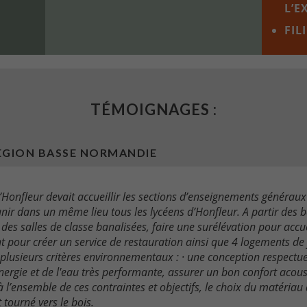
L’E
FIL
TÉMOIGNAGES :
EGION BASSE NORMANDIE
d’Honfleur devait accueillir les sections d’enseignements généra
réunir dans un même lieu tous les lycéens d’Honfleur. A partir des bâ
des salles de classe banalisées, faire une surélévation pour accuei
pour créer un service de restauration ainsi que 4 logements de f
rer plusieurs critères environnementaux : · une conception respec
nergie et de l'eau très performante, assurer un bon confort acoust
à l’ensemble de ces contraintes et objectifs, le choix du matériau
 tourné vers le bois.