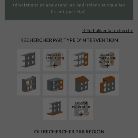
témoignent et analysent les opérations auxquelles
ils ont participé.
Réinitialiser la recherche
ISOLATION
FAÇADE SUR
THERMIQUE
SUPPORT
RECHERCHER PAR TYPE D'INTERVENTION
EXTÉRIEURE
LINÉAIRE
FAÇADE SUR
ISOLATION
RÉAMÉNAGEMENT
FERMETURE
RÉFECTION DES
SURÉLÉVATION
PAROI PLEINE
THERMIQUE
INTÉRIEUR
LOGGIAS
TOITURES
EXTENSION
INTÉRIEURE
AMÉNAGEMENT
EXTÉRIEUR
PROCÉDÉ
PARTICULIER
OU RECHERCHER PAR REGION