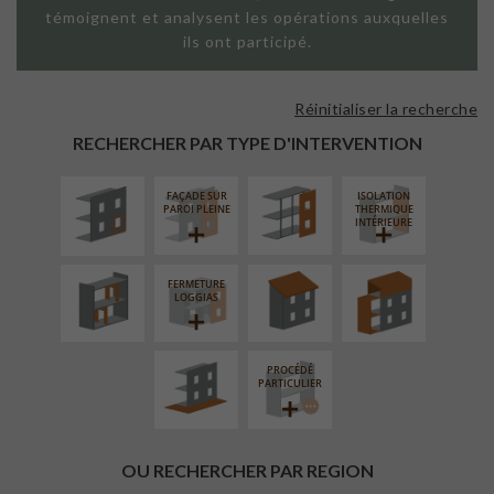
témoignent et analysent les opérations auxquelles
ils ont participé.
Réinitialiser la recherche
ISOLATION
FAÇADE SUR
THERMIQUE
SUPPORT
RECHERCHER PAR TYPE D'INTERVENTION
EXTÉRIEURE
LINÉAIRE
FAÇADE SUR
ISOLATION
RÉAMÉNAGEMENT
RÉFECTION DES
SURÉLÉVATION
PAROI PLEINE
THERMIQUE
INTÉRIEUR
TOITURES
EXTENSION
INTÉRIEURE
FERMETURE
AMÉNAGEMENT
LOGGIAS
EXTÉRIEUR
PROCÉDÉ
PARTICULIER
OU RECHERCHER PAR REGION