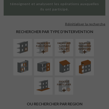
témoignent et analysent les opérations auxquelles
ils ont participé.
Réinitialiser la recherche
ISOLATION
THERMIQUE
RECHERCHER PAR TYPE D'INTERVENTION
EXTÉRIEURE
FAÇADE SUR
FAÇADE SUR
ISOLATION
RÉAMÉNAGEMENT
FERMETURE
RÉFECTION DES
SURÉLÉVATION
PAROI PLEINE
SUPPORT
THERMIQUE
INTÉRIEUR
LOGGIAS
TOITURES
EXTENSION
LINÉAIRE
INTÉRIEURE
AMÉNAGEMENT
EXTÉRIEUR
PROCÉDÉ
PARTICULIER
OU RECHERCHER PAR REGION