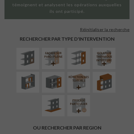
témoignent et analysent les opérations auxquelles
ils ont participé.
Réinitialiser la recherche
ISOLATION
FAÇADE SUR
THERMIQUE
SUPPORT
RECHERCHER PAR TYPE D'INTERVENTION
EXTÉRIEURE
LINÉAIRE
FAÇADE SUR
ISOLATION
RÉAMÉNAGEMENT
FERMETURE
SURÉLÉVATION
PAROI PLEINE
THERMIQUE
INTÉRIEUR
LOGGIAS
EXTENSION
INTÉRIEURE
RÉFECTION DES
AMÉNAGEMENT
TOITURES
EXTÉRIEUR
PROCÉDÉ
PARTICULIER
OU RECHERCHER PAR REGION