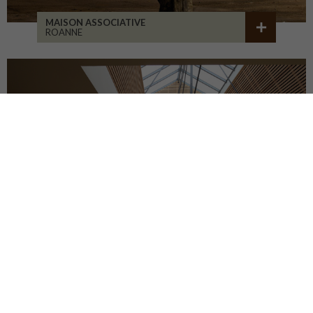
MAISON ASSOCIATIVE
ROANNE
RÉHABILITATION D'ATELIERS
BRIVE-LA-GAILLARDE