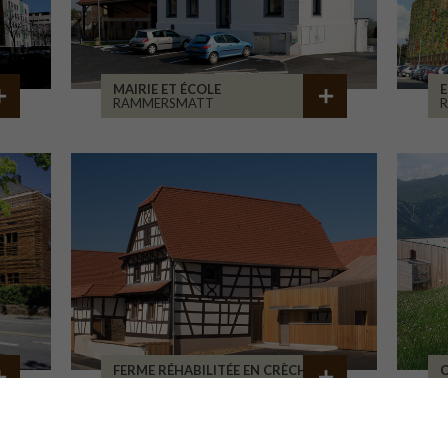
MAIRIE ET ÉCOLE
E
RAMMERSMATT
R
FERME RÉHABILITÉE EN CRÈCHE
BATZENDORF
L