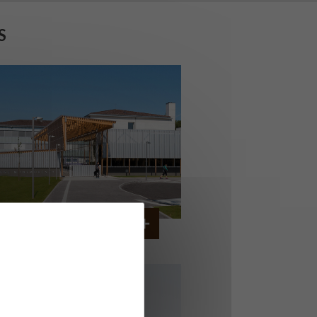
S
COLLÈGE MONTMORENCY
OURBONNE-LES-BAINS