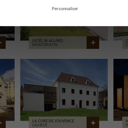
Personnaliser
LYCÉE JB ALLARD
C
MONTBRISON
D
LA CURE DE JOUVENCE
M
LALHEUE