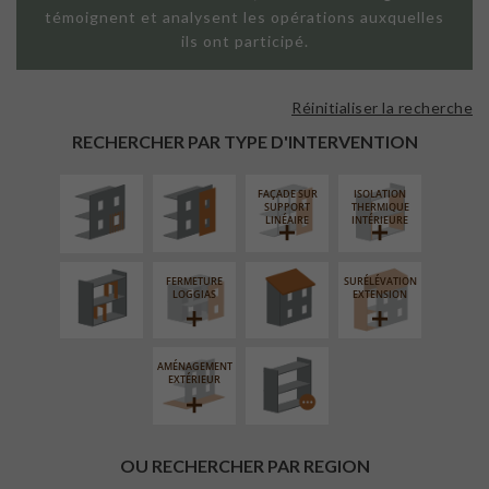
témoignent et analysent les opérations auxquelles
ils ont participé.
Réinitialiser la recherche
ISOLATION
FAÇADE SUR
THERMIQUE
PAROI PLEINE
RECHERCHER PAR TYPE D'INTERVENTION
EXTÉRIEURE
FAÇADE SUR
ISOLATION
RÉAMÉNAGEMENT
RÉFECTION DES
SUPPORT
THERMIQUE
INTÉRIEUR
TOITURES
LINÉAIRE
INTÉRIEURE
FERMETURE
SURÉLÉVATION
PROCÉDÉ
LOGGIAS
EXTENSION
PARTICULIER
AMÉNAGEMENT
EXTÉRIEUR
OU RECHERCHER PAR REGION