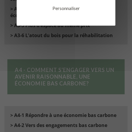
Personnaliser
> A3-4 Confort thermique (hiver/été) et
économie d’énergie
> A3-5 Plus d’espace au même prix
> A3-6 L'atout du bois pour la réhabilitation
A4 - COMMENT S'ENGAGER VERS UN
AVENIR RAISONNABLE, UNE
ÉCONOMIE BAS CARBONE?
> A4-1 Répondre à une économie bas carbone
> A4-2 Vers des engagements bas carbone