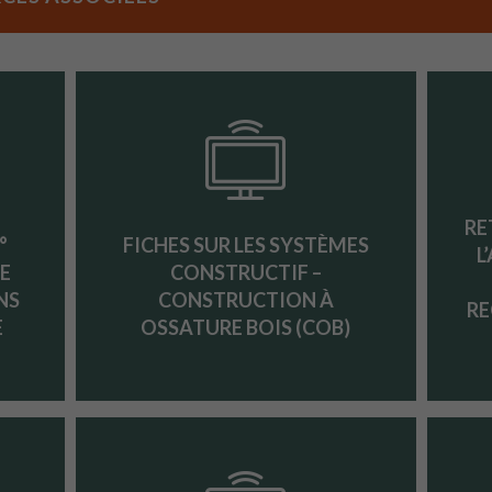
RE
°
FICHES SUR LES SYSTÈMES
L
DE
CONSTRUCTIF –
NS
CONSTRUCTION À
RE
E
OSSATURE BOIS (COB)