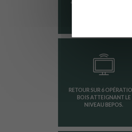
« LE BOIS EN EXTÉRIEUR,
ANS PLUS TARD »
RETOUR SUR 6 OPÉRATI
BOIS ATTEIGNANT LE
NIVEAU BEPOS.