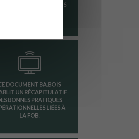
NCERNANT LES FAÇADES
BOIS
CE DOCUMENT BA.BOIS
ABLIT UN RÉCAPITULATIF
DES BONNES PRATIQUES
PÉRATIONNELLES LIÉES À
LA FOB.