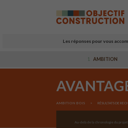
Cookies management panel
Les réponses pour vous accom
1
AMBITION
AVANTAGE
AMBITION BOIS
>
RÉSULTATS DE REC
Au-delà de la chronologie du proje