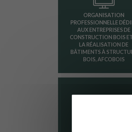
ORGANISATION
PROFESSIONNELLE DÉDI
AUX ENTREPRISES DE
CONSTRUCTION BOIS ET
LA RÉALISATION DE
BÂTIMENTS À STRUCTU
BOIS, AFCOBOIS