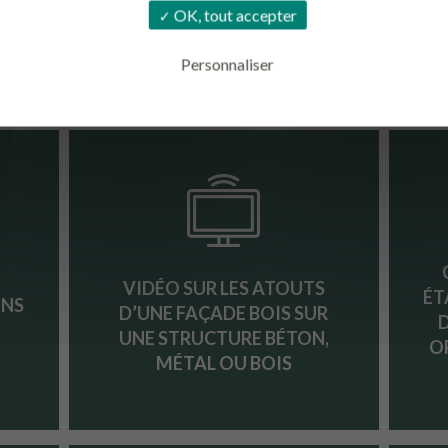
 10
ACOUSTIQUE DANS LES
CO
OK, tout accepter
CONSTRUCTIONS BOIS.
Personnaliser
VIDÉO SUR LES ATOUTS
ÉT
ONS
D’UNE FAÇADE BOIS SUR
UNE STRUCTURE BÉTON,
O
MÉTAL OU BOIS