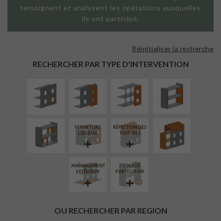
témoignent et analysent les opérations auxquelles
ils ont participé.
Réinitialiser la recherche
ISOLATION
FAÇADE SUR
FAÇADE SUR
ISOLATION
THERMIQUE
PAROI PLEINE
SUPPORT
THERMIQUE
RECHERCHER PAR TYPE D'INTERVENTION
EXTÉRIEURE
LINÉAIRE
INTÉRIEURE
RÉAMÉNAGEMENT
SURÉLÉVATION
INTÉRIEUR
EXTENSION
FERMETURE
RÉFECTION DES
LOGGIAS
TOITURES
AMÉNAGEMENT
PROCÉDÉ
EXTÉRIEUR
PARTICULIER
OU RECHERCHER PAR REGION