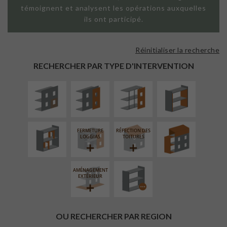
témoignent et analysent les opérations auxquelles
ils ont participé.
Réinitialiser la recherche
ISOLATION
FAÇADE SUR
FAÇADE SUR
ISOLATION
THERMIQUE
PAROI PLEINE
SUPPORT
THERMIQUE
RECHERCHER PAR TYPE D'INTERVENTION
EXTÉRIEURE
LINÉAIRE
INTÉRIEURE
RÉAMÉNAGEMENT
SURÉLÉVATION
INTÉRIEUR
EXTENSION
FERMETURE
RÉFECTION DES
PROCÉDÉ
LOGGIAS
TOITURES
PARTICULIER
AMÉNAGEMENT
EXTÉRIEUR
OU RECHERCHER PAR REGION