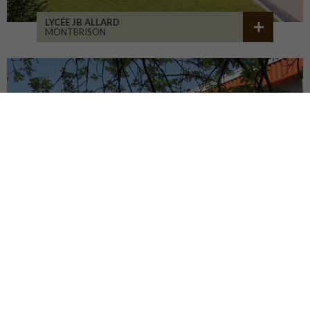
LYCÉE JB ALLARD
MONTBRISON
COLLÈGE JEANNENEY
RIOZ