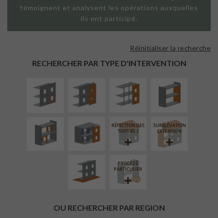
témoignent et analysent les opérations auxquelles
ils ont participé.
Réinitialiser la recherche
ISOLATION
FAÇADE SUR
FAÇADE SUR
ISOLATION
THERMIQUE
PAROI PLEINE
SUPPORT
THERMIQUE
RECHERCHER PAR TYPE D'INTERVENTION
EXTÉRIEURE
LINÉAIRE
INTÉRIEURE
RÉAMÉNAGEMENT
FERMETURE
INTÉRIEUR
LOGGIAS
RÉFECTION DES
SURÉLÉVATION
AMÉNAGEMENT
TOITURES
EXTENSION
EXTÉRIEUR
PROCÉDÉ
PARTICULIER
OU RECHERCHER PAR REGION