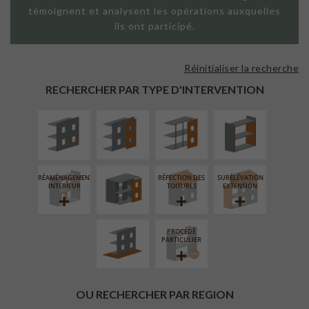
témoignent et analysent les opérations auxquelles
ils ont participé.
Réinitialiser la recherche
ISOLATION
FAÇADE SUR
FAÇADE SUR
ISOLATION
THERMIQUE
PAROI PLEINE
SUPPORT
THERMIQUE
RECHERCHER PAR TYPE D'INTERVENTION
EXTÉRIEURE
LINÉAIRE
INTÉRIEURE
FERMETURE
LOGGIAS
RÉAMÉNAGEMENT
RÉFECTION DES
SURÉLÉVATION
AMÉNAGEMENT
INTÉRIEUR
TOITURES
EXTENSION
EXTÉRIEUR
PROCÉDÉ
PARTICULIER
OU RECHERCHER PAR REGION