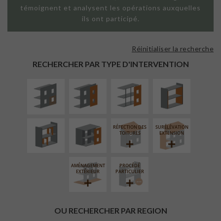
témoignent et analysent les opérations auxquelles
ils ont participé.
Réinitialiser la recherche
ISOLATION
FAÇADE SUR
FAÇADE SUR
ISOLATION
THERMIQUE
PAROI PLEINE
SUPPORT
THERMIQUE
RECHERCHER PAR TYPE D'INTERVENTION
EXTÉRIEURE
LINÉAIRE
INTÉRIEURE
RÉAMÉNAGEMENT
FERMETURE
INTÉRIEUR
LOGGIAS
RÉFECTION DES
SURÉLÉVATION
TOITURES
EXTENSION
AMÉNAGEMENT
PROCÉDÉ
EXTÉRIEUR
PARTICULIER
OU RECHERCHER PAR REGION