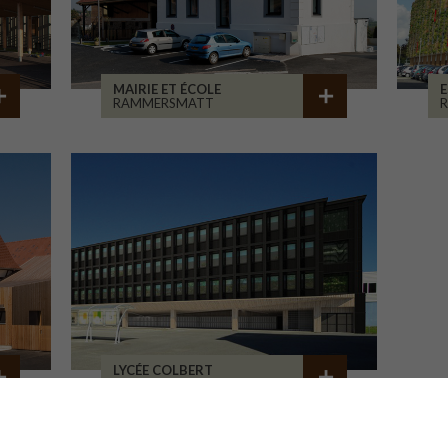
MAIRIE ET ÉCOLE
E
RAMMERSMATT
R
LYCÉE COLBERT
LORIENT