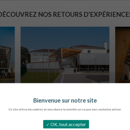
DÉCOUVREZ NOS RETOURS D'EXPÉRIENCE
COLLÈGE MONTMORENCY
E
BOURBONNE-LES-BAINS
L
Ce site utilise des cookies et vous donne le contrôle sur ce que vous souhaitez activer.
OK, tout accepter