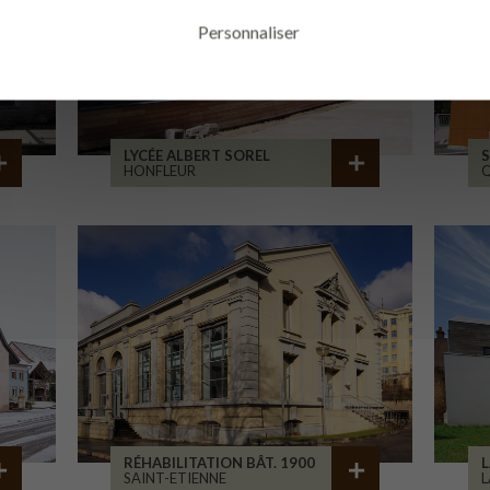
Personnaliser
LYCÉE ALBERT SOREL
S
HONFLEUR
RÉHABILITATION BÂT. 1900
L
SAINT-ETIENNE
L