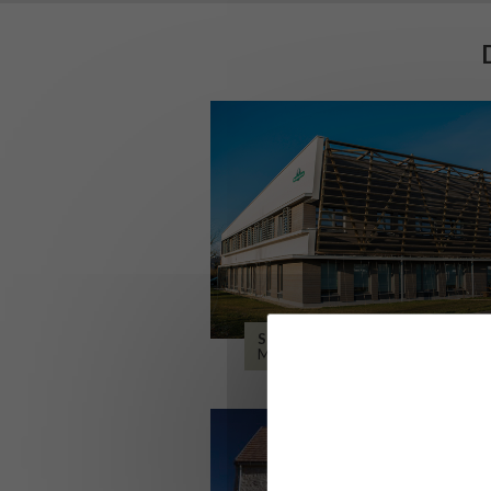
SIÈGE DE L’ONF
METZ