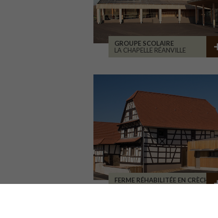
GROUPE SCOLAIRE
LA CHAPELLE RÉANVILLE
FERME RÉHABILITÉE EN CRÈCHE
BATZENDORF