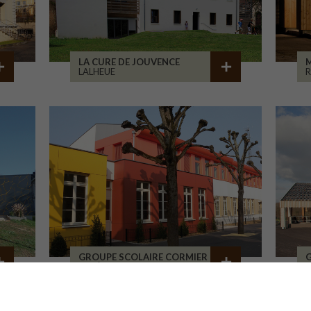
LA CURE DE JOUVENCE
M
LALHEUE
GROUPE SCOLAIRE CORMIER
ORLÉANS
L