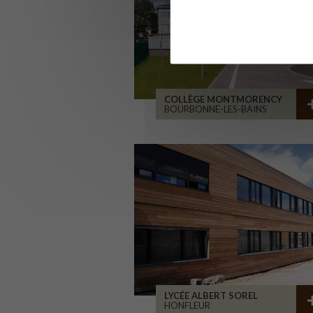
COLLÈGE MONTMORENCY
BOURBONNE-LES-BAINS
LYCÉE ALBERT SOREL
HONFLEUR