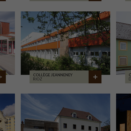
COLLÈGE JEANNENEY
C
RIOZ
D