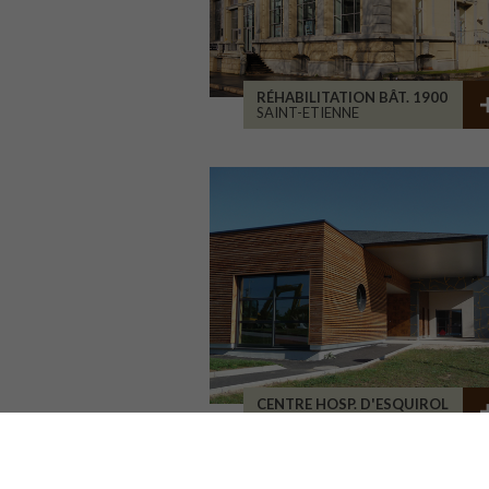
RÉHABILITATION BÂT. 1900
SAINT-ETIENNE
CENTRE HOSP. D'ESQUIROL
LIMOGES