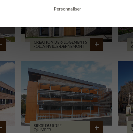
Personnaliser
CRÉATION DE 6 LOGEMENTS
H
FOLLAINVILLE-DENNEMONT
SIÈGE DU SDEF
QUIMPER
M