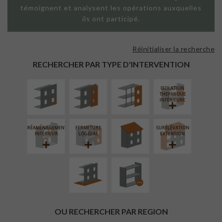
témoignent et analysent les opérations auxquelles
ils ont participé.
Réinitialiser la recherche
ISOLATION
FAÇADE SUR
FAÇADE SUR
THERMIQUE
PAROI PLEINE
SUPPORT
RECHERCHER PAR TYPE D'INTERVENTION
EXTÉRIEURE
LINÉAIRE
ISOLATION
RÉFECTION DES
THERMIQUE
TOITURES
INTÉRIEURE
RÉAMÉNAGEMENT
FERMETURE
SURÉLÉVATION
AMÉNAGEMENT
PROCÉDÉ
INTÉRIEUR
LOGGIAS
EXTENSION
EXTÉRIEUR
PARTICULIER
OU RECHERCHER PAR REGION