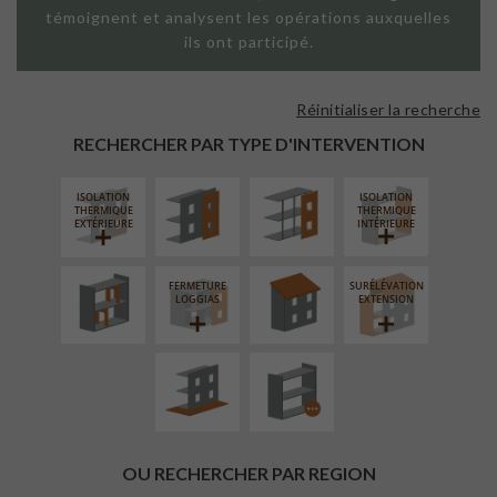
témoignent et analysent les opérations auxquelles
ils ont participé.
Réinitialiser la recherche
FAÇADE SUR
FAÇADE SUR
PAROI PLEINE
SUPPORT
RECHERCHER PAR TYPE D'INTERVENTION
LINÉAIRE
ISOLATION
ISOLATION
RÉAMÉNAGEMENT
RÉFECTION DES
THERMIQUE
THERMIQUE
INTÉRIEUR
TOITURES
EXTÉRIEURE
INTÉRIEURE
FERMETURE
SURÉLÉVATION
AMÉNAGEMENT
PROCÉDÉ
LOGGIAS
EXTENSION
EXTÉRIEUR
PARTICULIER
OU RECHERCHER PAR REGION