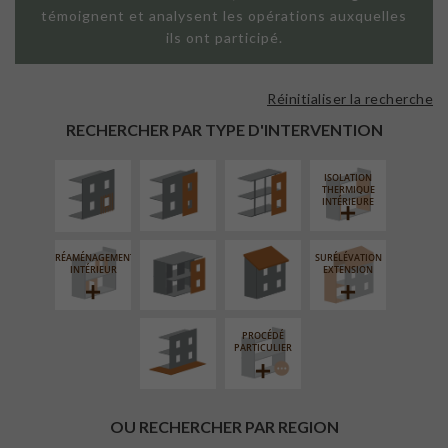
témoignent et analysent les opérations auxquelles
ils ont participé.
Réinitialiser la recherche
ISOLATION
FAÇADE SUR
FAÇADE SUR
THERMIQUE
PAROI PLEINE
SUPPORT
RECHERCHER PAR TYPE D'INTERVENTION
EXTÉRIEURE
LINÉAIRE
ISOLATION
FERMETURE
RÉFECTION DES
THERMIQUE
LOGGIAS
TOITURES
INTÉRIEURE
RÉAMÉNAGEMENT
SURÉLÉVATION
AMÉNAGEMENT
INTÉRIEUR
EXTENSION
EXTÉRIEUR
PROCÉDÉ
PARTICULIER
OU RECHERCHER PAR REGION