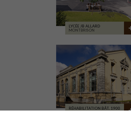
LYCÉE JB ALLARD
MONTBRISON
RÉHABILITATION BÂT. 1900
SAINT-ETIENNE