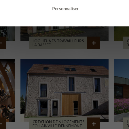
Personnaliser
LOG. JEUNES TRAVAILLEURS
LA BASSEE
B
CRÉATION DE 6 LOGEMENTS
H
FOLLAINVILLE-DENNEMONT