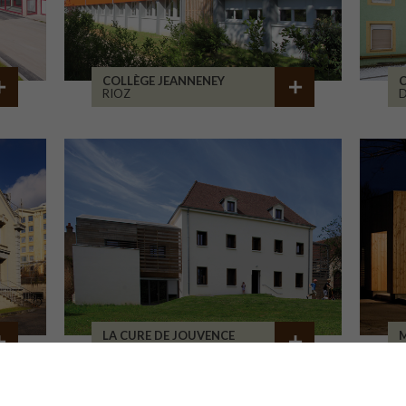
COLLÈGE JEANNENEY
C
RIOZ
D
LA CURE DE JOUVENCE
M
LALHEUE