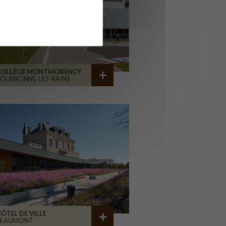
COLLÈGE MONTMORENCY
OURBONNE-LES-BAINS
ÔTEL DE VILLE
BEAUMONT