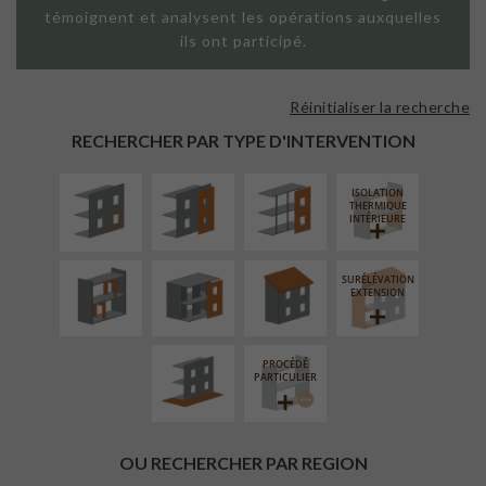
témoignent et analysent les opérations auxquelles
ils ont participé.
Réinitialiser la recherche
ISOLATION
FAÇADE SUR
FAÇADE SUR
THERMIQUE
PAROI PLEINE
SUPPORT
RECHERCHER PAR TYPE D'INTERVENTION
EXTÉRIEURE
LINÉAIRE
ISOLATION
RÉAMÉNAGEMENT
FERMETURE
RÉFECTION DES
THERMIQUE
INTÉRIEUR
LOGGIAS
TOITURES
INTÉRIEURE
SURÉLÉVATION
AMÉNAGEMENT
EXTENSION
EXTÉRIEUR
PROCÉDÉ
PARTICULIER
OU RECHERCHER PAR REGION