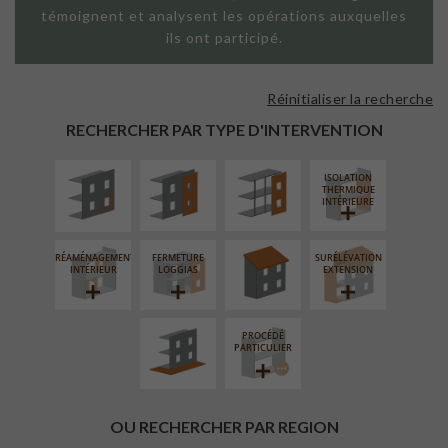
témoignent et analysent les opérations auxquelles
ils ont participé.
Réinitialiser la recherche
ISOLATION
FAÇADE SUR
FAÇADE SUR
THERMIQUE
PAROI PLEINE
SUPPORT
RECHERCHER PAR TYPE D'INTERVENTION
EXTÉRIEURE
LINÉAIRE
ISOLATION
RÉFECTION DES
THERMIQUE
TOITURES
INTÉRIEURE
RÉAMÉNAGEMENT
FERMETURE
SURÉLÉVATION
AMÉNAGEMENT
INTÉRIEUR
LOGGIAS
EXTENSION
EXTÉRIEUR
PROCÉDÉ
PARTICULIER
OU RECHERCHER PAR REGION