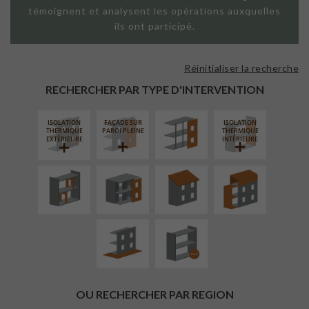
témoignent et analysent les opérations auxquelles
ils ont participé.
Réinitialiser la recherche
FAÇADE SUR
SUPPORT
RECHERCHER PAR TYPE D'INTERVENTION
LINÉAIRE
ISOLATION
FAÇADE SUR
ISOLATION
RÉAMÉNAGEMENT
FERMETURE
RÉFECTION DES
SURÉLÉVATION
THERMIQUE
PAROI PLEINE
THERMIQUE
INTÉRIEUR
LOGGIAS
TOITURES
EXTENSION
EXTÉRIEURE
INTÉRIEURE
AMÉNAGEMENT
PROCÉDÉ
EXTÉRIEUR
PARTICULIER
OU RECHERCHER PAR REGION