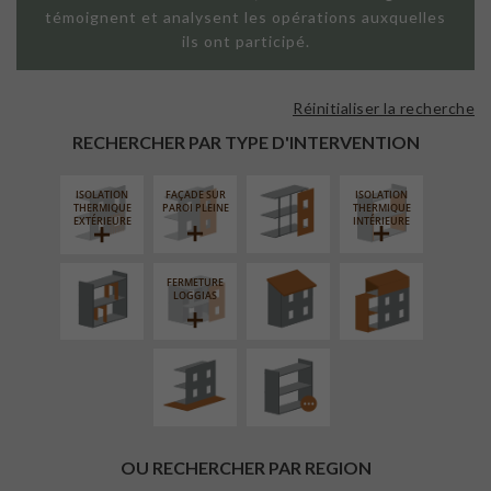
témoignent et analysent les opérations auxquelles
ils ont participé.
Réinitialiser la recherche
FAÇADE SUR
SUPPORT
RECHERCHER PAR TYPE D'INTERVENTION
LINÉAIRE
ISOLATION
FAÇADE SUR
ISOLATION
RÉAMÉNAGEMENT
RÉFECTION DES
SURÉLÉVATION
THERMIQUE
PAROI PLEINE
THERMIQUE
INTÉRIEUR
TOITURES
EXTENSION
EXTÉRIEURE
INTÉRIEURE
FERMETURE
AMÉNAGEMENT
PROCÉDÉ
LOGGIAS
EXTÉRIEUR
PARTICULIER
OU RECHERCHER PAR REGION