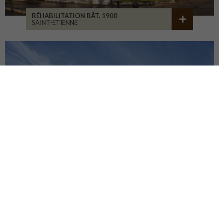
RÉHABILITATION BÂT. 1900
SAINT-ETIENNE
LA CURE DE JOUVENCE
LALHEUE