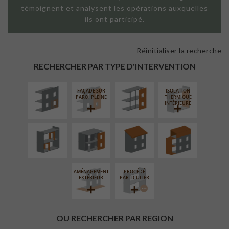
témoignent et analysent les opérations auxquelles
ils ont participé.
Réinitialiser la recherche
ISOLATION
FAÇADE SUR
THERMIQUE
SUPPORT
RECHERCHER PAR TYPE D'INTERVENTION
EXTÉRIEURE
LINÉAIRE
FAÇADE SUR
ISOLATION
RÉAMÉNAGEMENT
FERMETURE
RÉFECTION DES
SURÉLÉVATION
PAROI PLEINE
THERMIQUE
INTÉRIEUR
LOGGIAS
TOITURES
EXTENSION
INTÉRIEURE
AMÉNAGEMENT
PROCÉDÉ
EXTÉRIEUR
PARTICULIER
OU RECHERCHER PAR REGION