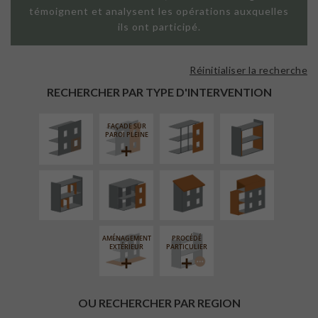
témoignent et analysent les opérations auxquelles
ils ont participé.
Réinitialiser la recherche
ISOLATION
FAÇADE SUR
ISOLATION
THERMIQUE
SUPPORT
THERMIQUE
RECHERCHER PAR TYPE D'INTERVENTION
EXTÉRIEURE
LINÉAIRE
INTÉRIEURE
FAÇADE SUR
RÉAMÉNAGEMENT
FERMETURE
RÉFECTION DES
SURÉLÉVATION
PAROI PLEINE
INTÉRIEUR
LOGGIAS
TOITURES
EXTENSION
AMÉNAGEMENT
PROCÉDÉ
EXTÉRIEUR
PARTICULIER
OU RECHERCHER PAR REGION