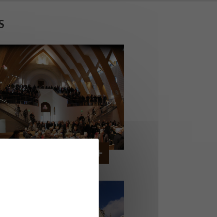
S
GLISE SAINT VINCENT
A TOURLANDRY