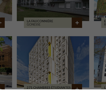
LA FAUCONNIÈRE
E
GONESSE
R
271 CHAMBRES ÉTUDIANTES
L
PARIS