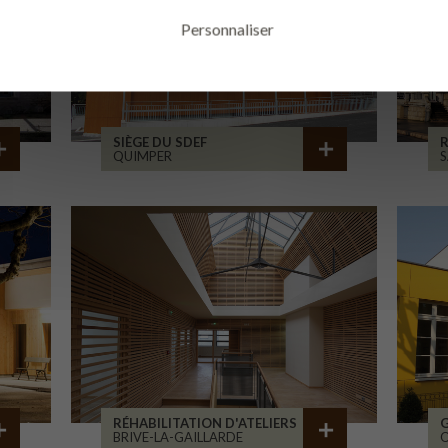
Personnaliser
SIÈGE DU SDEF
R
QUIMPER
S
RÉHABILITATION D'ATELIERS
BRIVE-LA-GAILLARDE