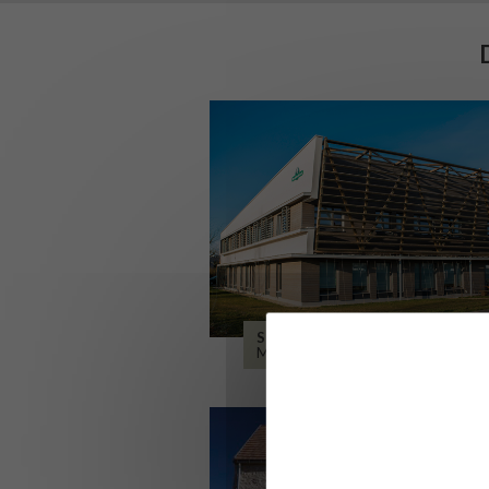
SIÈGE DE L’ONF
METZ