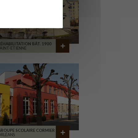
ÉHABILITATION BÂT. 1900
AINT-ETIENNE
GROUPE SCOLAIRE CORMIER
ORLÉANS