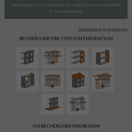
témoignent et analysent les opérations auxquelles
ils ont participé.
Réinitialiser la recherche
ISOLATION
FAÇADE SUR
ISOLATION
THERMIQUE
SUPPORT
THERMIQUE
RECHERCHER PAR TYPE D'INTERVENTION
EXTÉRIEURE
LINÉAIRE
INTÉRIEURE
FAÇADE SUR
RÉAMÉNAGEMENT
RÉFECTION DES
PAROI PLEINE
INTÉRIEUR
TOITURES
FERMETURE
SURÉLÉVATION
AMÉNAGEMENT
LOGGIAS
EXTENSION
EXTÉRIEUR
PROCÉDÉ
PARTICULIER
OU RECHERCHER PAR REGION