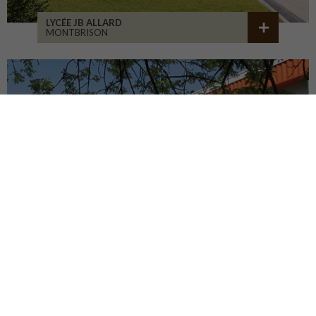
LYCÉE JB ALLARD
MONTBRISON
COLLÈGE JEANNENEY
RIOZ