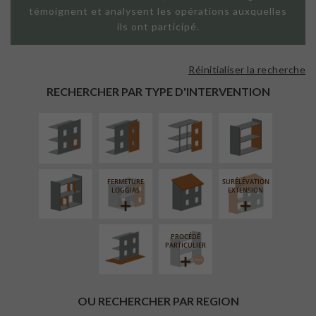
témoignent et analysent les opérations auxquelles
ils ont participé.
Réinitialiser la recherche
ISOLATION
FAÇADE SUR
FAÇADE SUR
ISOLATION
THERMIQUE
PAROI PLEINE
SUPPORT
THERMIQUE
RECHERCHER PAR TYPE D'INTERVENTION
EXTÉRIEURE
LINÉAIRE
INTÉRIEURE
RÉAMÉNAGEMENT
RÉFECTION DES
INTÉRIEUR
TOITURES
FERMETURE
SURÉLÉVATION
AMÉNAGEMENT
LOGGIAS
EXTENSION
EXTÉRIEUR
PROCÉDÉ
PARTICULIER
OU RECHERCHER PAR REGION