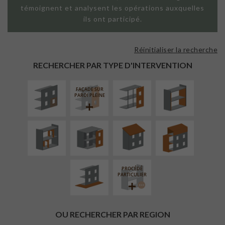
témoignent et analysent les opérations auxquelles
ils ont participé.
Réinitialiser la recherche
ISOLATION
FAÇADE SUR
ISOLATION
THERMIQUE
SUPPORT
THERMIQUE
RECHERCHER PAR TYPE D'INTERVENTION
EXTÉRIEURE
LINÉAIRE
INTÉRIEURE
FAÇADE SUR
RÉAMÉNAGEMENT
FERMETURE
RÉFECTION DES
SURÉLÉVATION
PAROI PLEINE
INTÉRIEUR
LOGGIAS
TOITURES
EXTENSION
AMÉNAGEMENT
EXTÉRIEUR
PROCÉDÉ
PARTICULIER
OU RECHERCHER PAR REGION