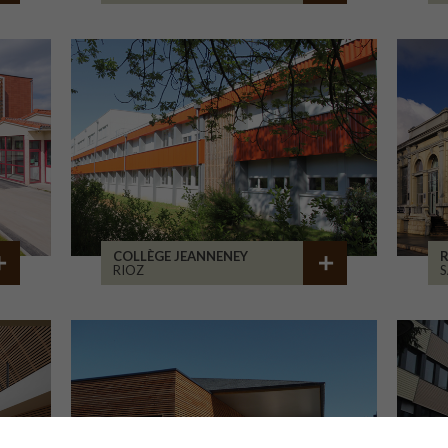
COLLÈGE JEANNENEY
R
RIOZ
S