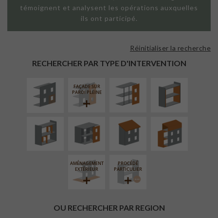
témoignent et analysent les opérations auxquelles
ils ont participé.
Réinitialiser la recherche
ISOLATION
FAÇADE SUR
ISOLATION
THERMIQUE
SUPPORT
THERMIQUE
RECHERCHER PAR TYPE D'INTERVENTION
EXTÉRIEURE
LINÉAIRE
INTÉRIEURE
FAÇADE SUR
RÉAMÉNAGEMENT
FERMETURE
RÉFECTION DES
SURÉLÉVATION
PAROI PLEINE
INTÉRIEUR
LOGGIAS
TOITURES
EXTENSION
AMÉNAGEMENT
PROCÉDÉ
EXTÉRIEUR
PARTICULIER
OU RECHERCHER PAR REGION