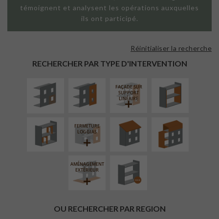
témoignent et analysent les opérations auxquelles
ils ont participé.
Réinitialiser la recherche
ISOLATION
FAÇADE SUR
ISOLATION
THERMIQUE
PAROI PLEINE
THERMIQUE
RECHERCHER PAR TYPE D'INTERVENTION
EXTÉRIEURE
INTÉRIEURE
FAÇADE SUR
RÉAMÉNAGEMENT
RÉFECTION DES
SURÉLÉVATION
SUPPORT
INTÉRIEUR
TOITURES
EXTENSION
LINÉAIRE
FERMETURE
PROCÉDÉ
LOGGIAS
PARTICULIER
AMÉNAGEMENT
EXTÉRIEUR
OU RECHERCHER PAR REGION