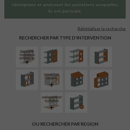
témoignent et analysent les opérations auxquelles
ils ont participé.
Réinitialiser la recherche
FAÇADE SUR
FAÇADE SUR
ISOLATION
PAROI PLEINE
SUPPORT
THERMIQUE
RECHERCHER PAR TYPE D'INTERVENTION
LINÉAIRE
INTÉRIEURE
ISOLATION
RÉAMÉNAGEMENT
RÉFECTION DES
SURÉLÉVATION
THERMIQUE
INTÉRIEUR
TOITURES
EXTENSION
EXTÉRIEURE
FERMETURE
PROCÉDÉ
LOGGIAS
PARTICULIER
AMÉNAGEMENT
EXTÉRIEUR
OU RECHERCHER PAR REGION