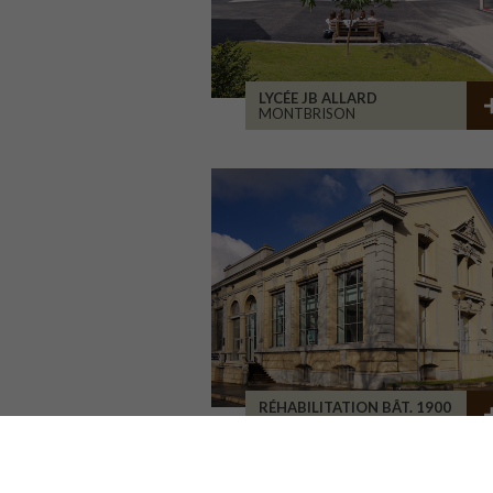
LYCÉE JB ALLARD
MONTBRISON
RÉHABILITATION BÂT. 1900
SAINT-ETIENNE