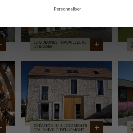
Personnaliser
LOG. JEUNES TRAVAILLEURS
LA BASSEE
B
CRÉATION DE 6 LOGEMENTS
H
FOLLAINVILLE-DENNEMONT