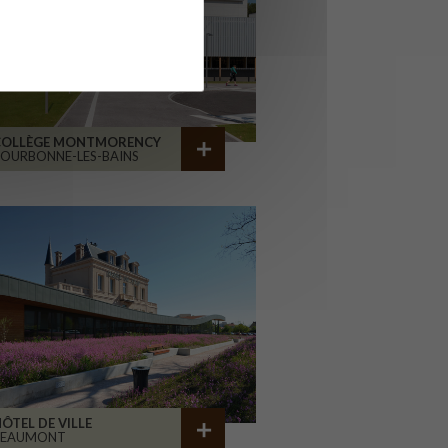
COLLÈGE MONTMORENCY
OURBONNE-LES-BAINS
ÔTEL DE VILLE
BEAUMONT