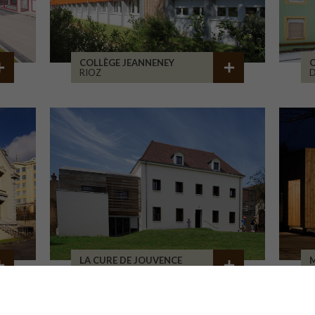
COLLÈGE JEANNENEY
C
RIOZ
D
LA CURE DE JOUVENCE
M
LALHEUE