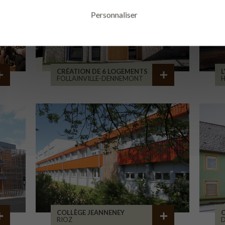
Personnaliser
CRÉATION DE 6 LOGEMENTS
L
FOLLAINVILLE-DENNEMONT
COLLÈGE JEANNENEY
C
RIOZ
D