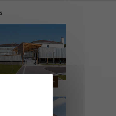
S
COLLÈGE MONTMORENCY
OURBONNE-LES-BAINS