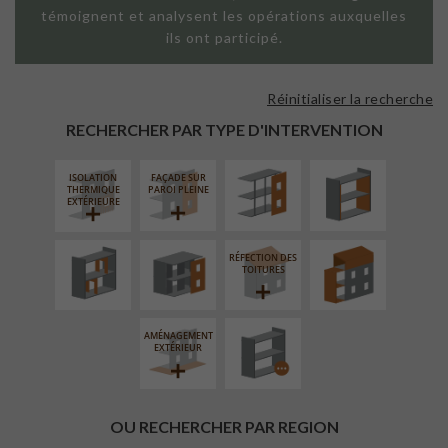
témoignent et analysent les opérations auxquelles
ils ont participé.
Réinitialiser la recherche
FAÇADE SUR
ISOLATION
SUPPORT
THERMIQUE
RECHERCHER PAR TYPE D'INTERVENTION
LINÉAIRE
INTÉRIEURE
ISOLATION
FAÇADE SUR
RÉAMÉNAGEMENT
FERMETURE
SURÉLÉVATION
THERMIQUE
PAROI PLEINE
INTÉRIEUR
LOGGIAS
EXTENSION
EXTÉRIEURE
RÉFECTION DES
PROCÉDÉ
TOITURES
PARTICULIER
AMÉNAGEMENT
EXTÉRIEUR
OU RECHERCHER PAR REGION