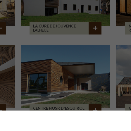
LA CURE DE JOUVENCE
M
LALHEUE
CENTRE HOSP. D'ESQUIROL
LIMOGES
L