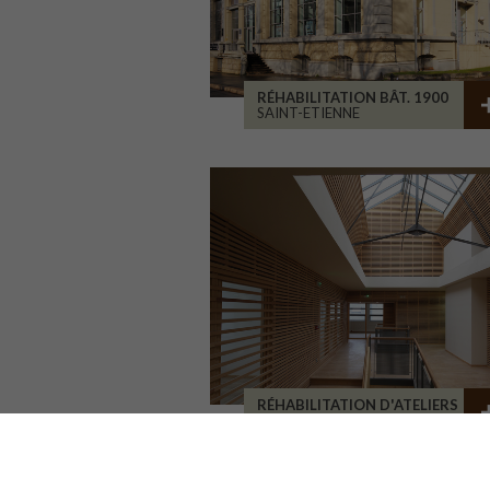
RÉHABILITATION BÂT. 1900
SAINT-ETIENNE
RÉHABILITATION D'ATELIERS
BRIVE-LA-GAILLARDE