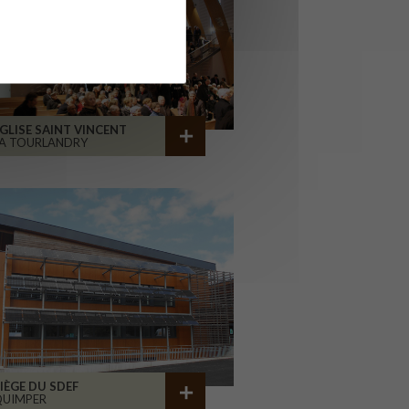
GLISE SAINT VINCENT
A TOURLANDRY
IÈGE DU SDEF
QUIMPER