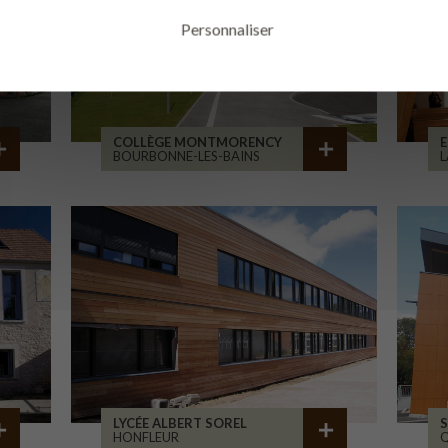
Personnaliser
COLLÈGE MONTMORENCY
E
BOURBONNE-LES-BAINS
L
LYCÉE ALBERT SOREL
S
HONFLEUR