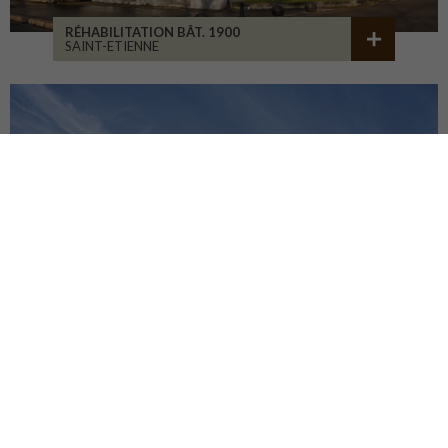
RÉHABILITATION BÂT. 1900
SAINT-ETIENNE
LA CURE DE JOUVENCE
LALHEUE