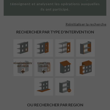
témoignent et analysent les opérations auxquelles
ils ont participé.
Réinitialiser la recherche
ISOLATION
FAÇADE SUR
FAÇADE SUR
ISOLATION
THERMIQUE
PAROI PLEINE
SUPPORT
THERMIQUE
RECHERCHER PAR TYPE D'INTERVENTION
EXTÉRIEURE
LINÉAIRE
INTÉRIEURE
RÉFECTION DES
SURÉLÉVATION
TOITURES
EXTENSION
RÉAMÉNAGEMENT
FERMETURE
AMÉNAGEMENT
PROCÉDÉ
INTÉRIEUR
LOGGIAS
EXTÉRIEUR
PARTICULIER
OU RECHERCHER PAR REGION