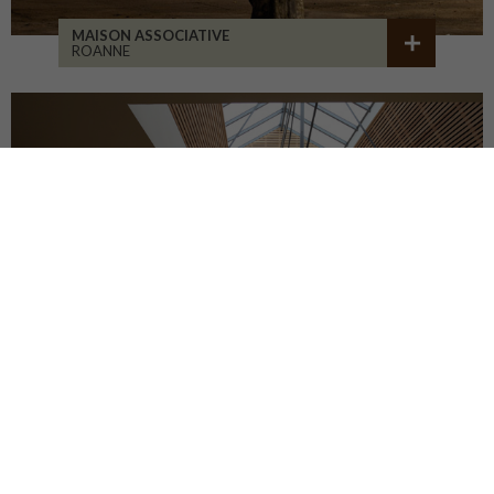
MAISON ASSOCIATIVE
ROANNE
RÉHABILITATION D'ATELIERS
BRIVE-LA-GAILLARDE