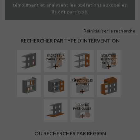
témoignent et analysent les opérations auxquelles
ils ont participé.
Réinitialiser la recherche
ISOLATION
FAÇADE SUR
THERMIQUE
SUPPORT
RECHERCHER PAR TYPE D'INTERVENTION
EXTÉRIEURE
LINÉAIRE
FAÇADE SUR
ISOLATION
RÉAMÉNAGEMENT
FERMETURE
SURÉLÉVATION
PAROI PLEINE
THERMIQUE
INTÉRIEUR
LOGGIAS
EXTENSION
INTÉRIEURE
RÉFECTION DES
AMÉNAGEMENT
TOITURES
EXTÉRIEUR
PROCÉDÉ
PARTICULIER
OU RECHERCHER PAR REGION