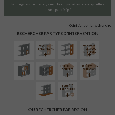
témoignent et analysent les opérations auxquelles
ils ont participé.
Réinitialiser la recherche
ISOLATION
FAÇADE SUR
THERMIQUE
SUPPORT
RECHERCHER PAR TYPE D'INTERVENTION
EXTÉRIEURE
LINÉAIRE
FAÇADE SUR
ISOLATION
RÉAMÉNAGEMENT
FERMETURE
PAROI PLEINE
THERMIQUE
INTÉRIEUR
LOGGIAS
INTÉRIEURE
RÉFECTION DES
SURÉLÉVATION
AMÉNAGEMENT
TOITURES
EXTENSION
EXTÉRIEUR
PROCÉDÉ
PARTICULIER
OU RECHERCHER PAR REGION