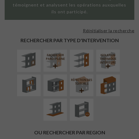
témoignent et analysent les opérations auxquelles
ils ont participé.
Réinitialiser la recherche
ISOLATION
FAÇADE SUR
THERMIQUE
SUPPORT
RECHERCHER PAR TYPE D'INTERVENTION
EXTÉRIEURE
LINÉAIRE
FAÇADE SUR
ISOLATION
RÉAMÉNAGEMENT
FERMETURE
SURÉLÉVATION
PAROI PLEINE
THERMIQUE
INTÉRIEUR
LOGGIAS
EXTENSION
INTÉRIEURE
RÉFECTION DES
AMÉNAGEMENT
PROCÉDÉ
TOITURES
EXTÉRIEUR
PARTICULIER
OU RECHERCHER PAR REGION