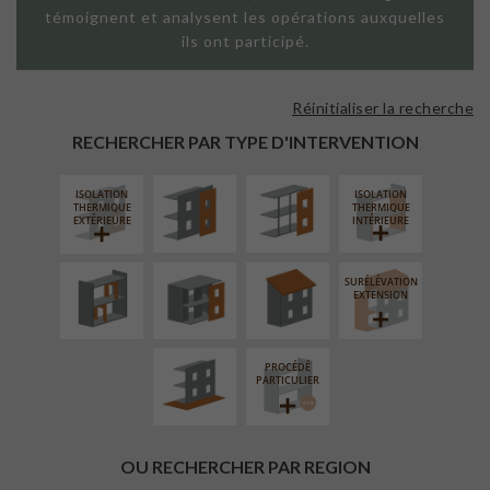
témoignent et analysent les opérations auxquelles
ils ont participé.
Réinitialiser la recherche
FAÇADE SUR
FAÇADE SUR
PAROI PLEINE
SUPPORT
RECHERCHER PAR TYPE D'INTERVENTION
LINÉAIRE
ISOLATION
ISOLATION
RÉAMÉNAGEMENT
FERMETURE
RÉFECTION DES
THERMIQUE
THERMIQUE
INTÉRIEUR
LOGGIAS
TOITURES
EXTÉRIEURE
INTÉRIEURE
SURÉLÉVATION
AMÉNAGEMENT
EXTENSION
EXTÉRIEUR
PROCÉDÉ
PARTICULIER
OU RECHERCHER PAR REGION