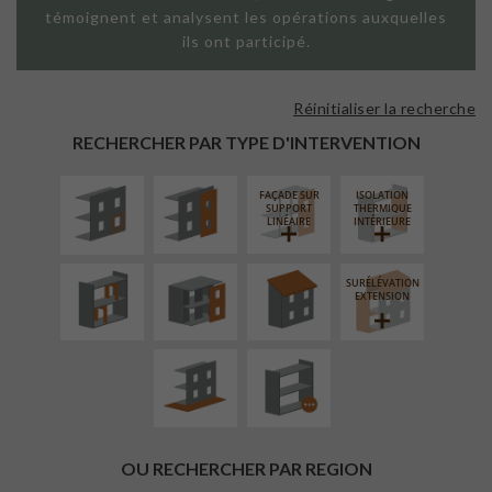
témoignent et analysent les opérations auxquelles
ils ont participé.
Réinitialiser la recherche
ISOLATION
FAÇADE SUR
THERMIQUE
PAROI PLEINE
RECHERCHER PAR TYPE D'INTERVENTION
EXTÉRIEURE
FAÇADE SUR
ISOLATION
RÉAMÉNAGEMENT
FERMETURE
RÉFECTION DES
SUPPORT
THERMIQUE
INTÉRIEUR
LOGGIAS
TOITURES
LINÉAIRE
INTÉRIEURE
SURÉLÉVATION
AMÉNAGEMENT
PROCÉDÉ
EXTENSION
EXTÉRIEUR
PARTICULIER
OU RECHERCHER PAR REGION